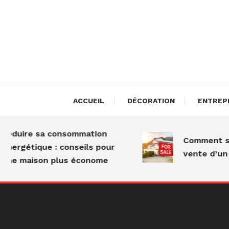
Skip
To
Content
Les A
ACCUEIL
DÉCORATION
ENTREP
Réduire sa consommation
Comment se r
énergétique : conseils pour
vente d’un 
une maison plus économe