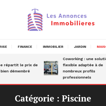
nnonces Immobil
RISE
FINANCE
IMMOBILIER
JARDIN
MAIS
Coworking : une solutio
épartit le prix de
flexible adaptée à de
bien démembré
nombreux profils
professionnels
Catégorie :
Piscine