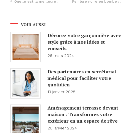
Navigation
Quelle est la meilleure plancha à gaz ? Guide complet et comparatif
Peinture noire en bombe : usages, astuces et conseils pour un résultat parfait
de
l’article
VOIR AUSSI
Décorez votre garçonnière avec
style grâce à nos idées et
conseils
26 mars 2024
Des partenaires en secrétariat
médical pour faciliter votre
quotidien
13 janvier 2025
Aménagement terrasse devant
maison : Transformez votre
extérieur en un espace de rêve
20 janvier 2024