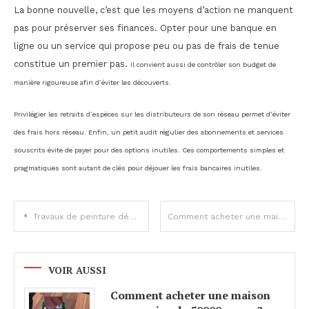
La bonne nouvelle, c’est que les moyens d’action ne manquent
pas pour préserver ses finances. Opter pour une banque en
ligne ou un service qui propose peu ou pas de frais de tenue
constitue un premier pas.
Il convient aussi de contrôler son budget de
manière rigoureuse afin d’éviter les découverts.
Privilégier les retraits d’espèces sur les distributeurs de son réseau permet d’éviter
des frais hors réseau. Enfin, un petit audit régulier des abonnements et services
souscrits évite de payer pour des options inutiles. Ces comportements simples et
pragmatiques sont autant de clés pour déjouer les frais bancaires inutiles.
Navigation
Travaux de peinture déductibles d’impôts pour votre résidence principale
Comment acheter une maison pour moins de 50000 euros ?
de
l’article
VOIR AUSSI
Comment acheter une maison