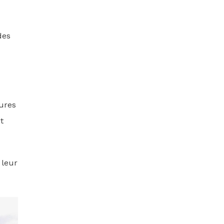
des
ures
t
 leur