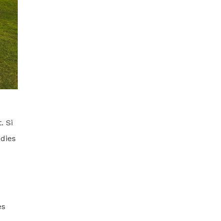
. Si
adies
es