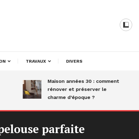
ières
ON
TRAVAUX
DIVERS
Maison années 30 : comment
rénover et préserver le
charme d’époque ?
elouse parfaite