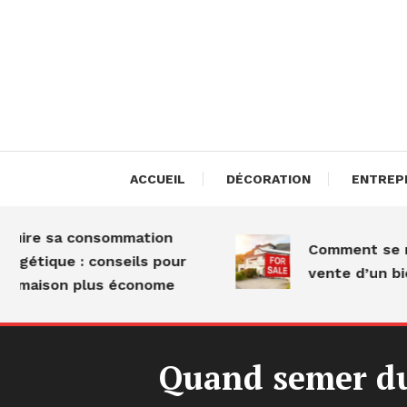
Skip
To
Content
Les A
ACCUEIL
DÉCORATION
ENTREP
sa consommation
Comment se répartit 
ue : conseils pour
vente d’un bien dém
on plus économe
Quand semer du